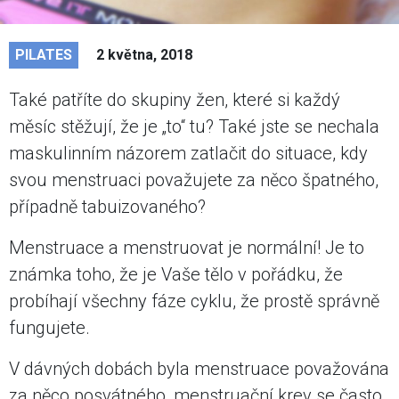
PILATES
2 května, 2018
Také patříte do skupiny žen, které si každý
měsíc stěžují, že je „to“ tu? Také jste se nechala
maskulinním názorem zatlačit do situace, kdy
svou menstruaci považujete za něco špatného,
případně tabuizovaného?
Menstruace a menstruovat je normální! Je to
známka toho, že je Vaše tělo v pořádku, že
probíhají všechny fáze cyklu, že prostě správně
fungujete.
V dávných dobách byla menstruace považována
za něco posvátného, menstruační krev se často