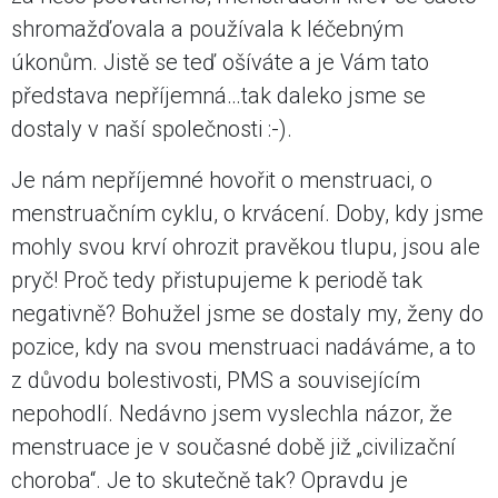
shromažďovala a používala k léčebným
úkonům. Jistě se teď ošíváte a je Vám tato
představa nepříjemná…tak daleko jsme se
dostaly v naší společnosti :-).
Je nám nepříjemné hovořit o menstruaci, o
menstruačním cyklu, o krvácení. Doby, kdy jsme
mohly svou krví ohrozit pravěkou tlupu, jsou ale
pryč! Proč tedy přistupujeme k periodě tak
negativně? Bohužel jsme se dostaly my, ženy do
pozice, kdy na svou menstruaci nadáváme, a to
z důvodu bolestivosti, PMS a souvisejícím
nepohodlí. Nedávno jsem vyslechla názor, že
menstruace je v současné době již „civilizační
choroba“. Je to skutečně tak? Opravdu je