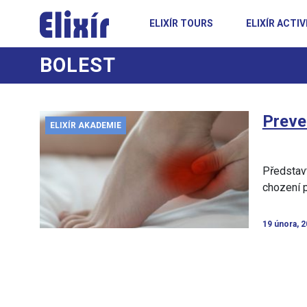
ELIXÍR TOURS
ELIXÍR ACTIV
BOLEST
Preven
ELIXÍR AKADEMIE
Představt
chození p
19 února, 